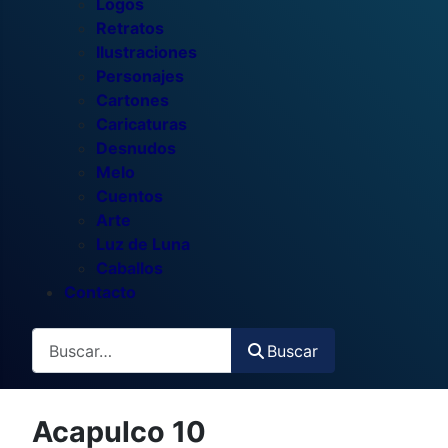
Logos
Retratos
Ilustraciones
Personajes
Cartones
Caricaturas
Desnudos
Melo
Cuentos
Arte
Luz de Luna
Caballos
Contacto
Buscar
Buscar
Acapulco 10