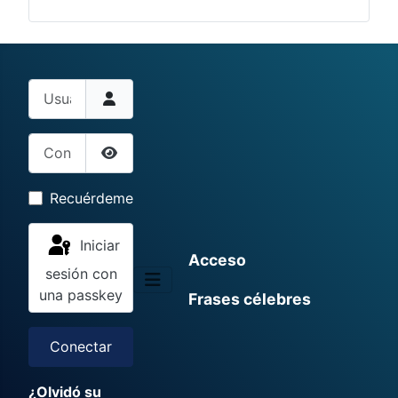
Usuario
Contraseña
Mostrar contraseña
Recuérdeme
Iniciar
Acceso
sesión con
una passkey
Frases célebres
Conectar
¿Olvidó su