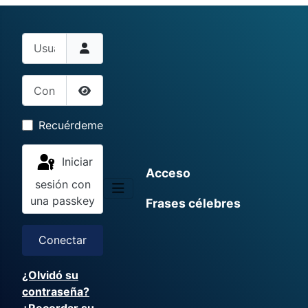
Usuario
Contraseña
Mostrar contraseña
Recuérdeme
Iniciar
Acceso
sesión con
una passkey
Frases célebres
Conectar
¿Olvidó su
contraseña?