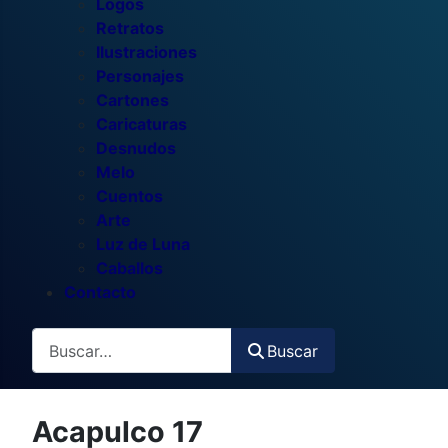
Logos
Retratos
Ilustraciones
Personajes
Cartones
Caricaturas
Desnudos
Melo
Cuentos
Arte
Luz de Luna
Caballos
Contacto
Buscar
Buscar
Acapulco 17