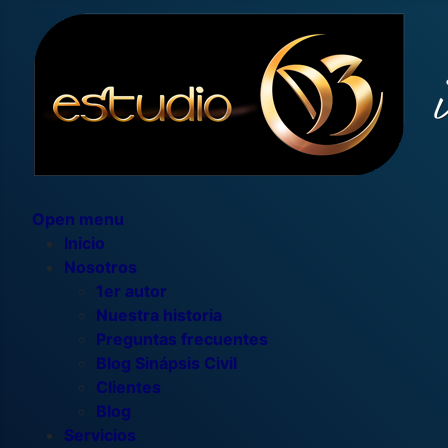
Open menu
Inicio
Nosotros
1er autor
Nuestra historia
Preguntas frecuentes
Blog Sinápsis Civil
Clientes
Blog
Servicios