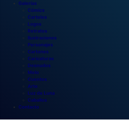
Galerías
Cómics
Carteles
Logos
Retratos
Ilustraciones
Personajes
Cartones
Caricaturas
Desnudos
Melo
Cuentos
Arte
Luz de Luna
Caballos
Contacto