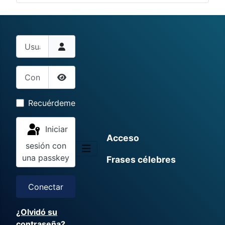
Usuario
Contraseña
Mostrar contraseña
Recuérdeme
Iniciar
Acceso
sesión con
una passkey
Frases célebres
Conectar
¿Olvidó su
contraseña?