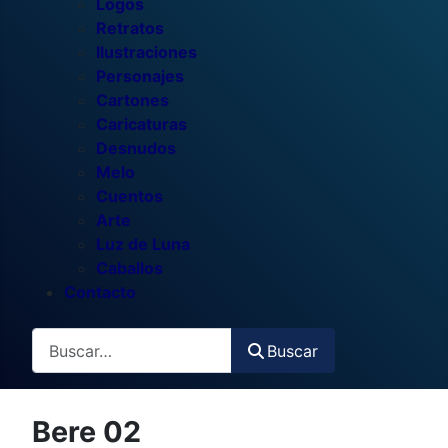
Logos
Retratos
Ilustraciones
Personajes
Cartones
Caricaturas
Desnudos
Melo
Cuentos
Arte
Luz de Luna
Caballos
Contacto
Buscar
Buscar
Bere 02