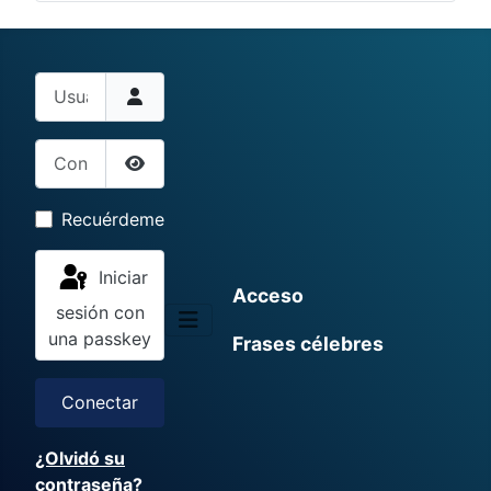
Usuario
Contraseña
Mostrar contraseña
Recuérdeme
Iniciar
Acceso
sesión con
una passkey
Frases célebres
Conectar
¿Olvidó su
contraseña?