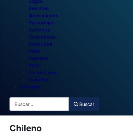
Logos
Retratos
Ilustraciones
Personajes
Cartones
Caricaturas
Desnudos
Melo
Cuentos
Arte
Luz de Luna
Caballos
Contacto
Buscar
Buscar
Chileno