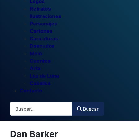
Logos
Retratos
Ilustraciones
Personajes
Cartones
Caricaturas
Desnudos
Melo
Cuentos
Arte
Luz de Luna
Caballos
Contacto
Buscar
Buscar
Dan Barker