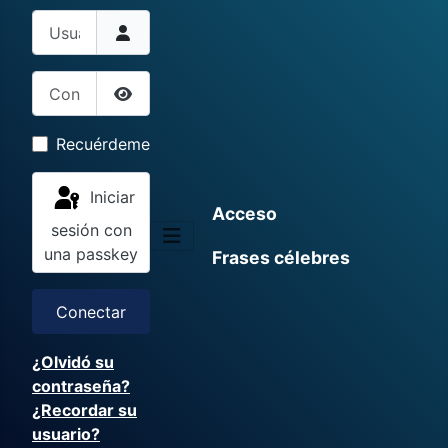
Usuario
Contraseña
Mostrar contraseña
Recuérdeme
Iniciar
Acceso
sesión con
una passkey
Frases célebres
Conectar
¿Olvidó su
contraseña?
¿Recordar su
usuario?