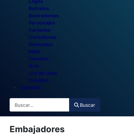
Logos
Retratos
Ilustraciones
Personajes
Cartones
Caricaturas
Desnudos
Melo
Cuentos
Arte
Luz de Luna
Caballos
Contacto
Buscar
Buscar
Embajadores