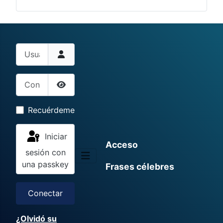
Usuario
Contraseña
Mostrar contraseña
Recuérdeme
Iniciar
Acceso
sesión con
una passkey
Frases célebres
Conectar
¿Olvidó su