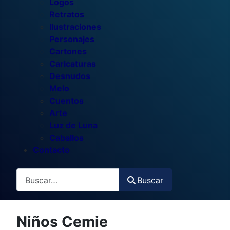
Logos
Retratos
Ilustraciones
Personajes
Cartones
Caricaturas
Desnudos
Melo
Cuentos
Arte
Luz de Luna
Caballos
Contacto
Buscar
Buscar
Niños Cemie