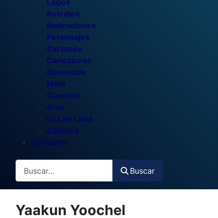
Logos
Retratos
Ilustraciones
Personajes
Cartones
Caricaturas
Desnudos
Melo
Cuentos
Arte
Luz de Luna
Caballos
Contacto
Buscar
Buscar
Yaakun Yoochel